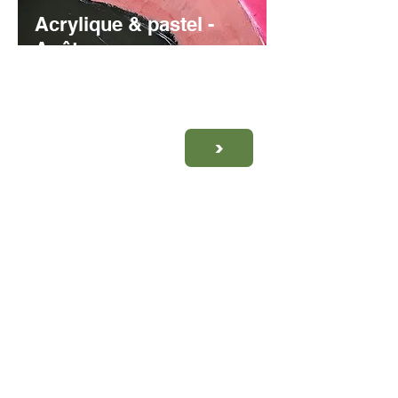
Acrylique & pastel -
Août
AVEC Bernadette VOZ
ESPACE FLORENVILLE -
le lundi 10 et mardi 11 août 2026
>