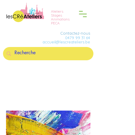
Ateliers
Stages
Animations
PECA
Contactez-nous
0479 99 31 64
accueil@lescreateliers.be
STAGES
ADOS / ADULTES