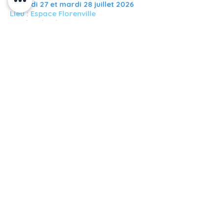
Le lundi 27 et mardi 28 juillet 2026
Lieu : Espace Florenville
De 9h30 à 16h30
Prix : 100€
Maximum : 10 personnes
Retour
Mentions légales
Politique en matière de cookies
Politique de confidentialité
Conditions d'utilisation