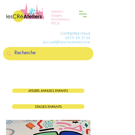
Ateliers
Stages
Animations
PECA
Contactez-nous
0479 99 31 64
accueil@lescreateliers.be
ATELIERS ANNUELS ENFANTS
STAGES ENFANTS