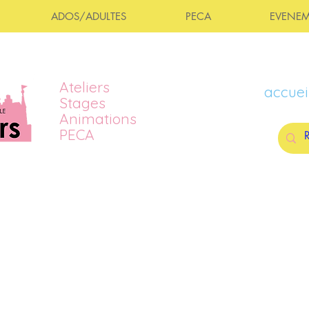
ADOS/ADULTES
PECA
EVENEM
Ateliers
accuei
Stages
Animations
PECA