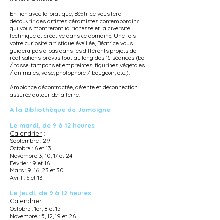
En lien avec la pratique, Béatrice vous fera
découvrir des artistes céramistes contemporains
qui vous montreront la richesse et la diversité
technique et créative dans ce domaine. Une fois
votre curiosité artistique éveillée, Béatrice vous
guidera pas à pas dans les différents projets de
réalisations prévus tout au long des 15 séances (bol
/ tasse, tampons et empreintes, figurines végétales
/ animales, vase, photophore / bougeoir, etc.).
Ambiance décontractée, détente et déconnection
assurée autour de la terre.
A la Bibliothèque de Jamoigne
Le mardi, de 9 à 12 heures
Calendrier
:
Septembre : 29
Octobre : 6 et 13.
Novembre 3, 10, 17 et 24
Février : 9 et 16
Mars : 9, 16, 23 et 30
Avril : 6 et 13
Le jeudi, de 9 à 12 heures.
Calendrier
:
Octobre : 1er, 8 et 15
Novembre : 5, 12, 19 et 26