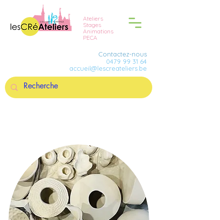
Ateliers
Stages
Animations
PECA
Contactez-nous
0479 99 31 64
accueil@lescreateliers.be