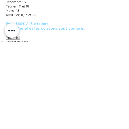
Décembre : 3
Février : 11 et 18
Mars : 18
Avril : 1er, 8, 15 et 22
Prix : 380€ / 15 ateliers
Du matériel et les cuissons sont compris.
Matériel
:
Carnet de note
Rouleau à pâtisserie en bois
Cuillère en bois
Morceau de tissu en coton (environ 40 X 40 cm)
Pinceaux
Petite éponge ronde (jaune)
Petit couteau de cuisine
Matériel de base (si vous avez) : estèque (jaune en
plastique), ébauchoirs (bois), mirettes
Retour